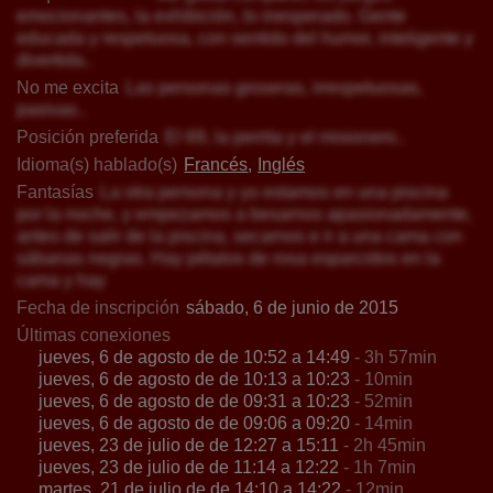
emocionantes, la exhibición, lo inesperado. Gente
educada y respetuosa, con sentido del humor, inteligente y
divertida..
No me excita
Las personas groseras, irrespetuosas,
pasivas..
Posición preferida
El 69, la perrita y el misionero..
Idioma(s) hablado(s)
Francés
Inglés
Fantasías
La otra persona y yo estamos en una piscina
por la noche, y empezamos a besarnos apasionadamente,
antes de salir de la piscina, secarnos e ir a una cama con
sábanas negras. Hay pétalos de rosa esparcidos en la
cama y hay
Fecha de inscripción
sábado, 6 de junio de 2015
Últimas conexiones
jueves, 6 de agosto de de 10:52 a 14:49
- 3h 57min
jueves, 6 de agosto de de 10:13 a 10:23
- 10min
jueves, 6 de agosto de de 09:31 a 10:23
- 52min
jueves, 6 de agosto de de 09:06 a 09:20
- 14min
jueves, 23 de julio de de 12:27 a 15:11
- 2h 45min
jueves, 23 de julio de de 11:14 a 12:22
- 1h 7min
martes, 21 de julio de de 14:10 a 14:22
- 12min