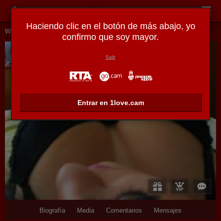
1love.cam
Haciendo clic en el botón de más abajo, yo
Webcams en vivo
Chicas jóvenes
Ammafrancaise
confirmo que soy mayor.
AmmaFrancaise
Salir
Desconectado
Entrar en 1love.cam
Biografía
Media
Comentarios
Mensajes