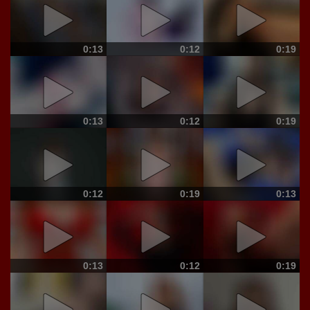
0:13
0:12
0:19
0:13
0:12
0:19
0:12
0:19
0:13
0:13
0:12
0:19