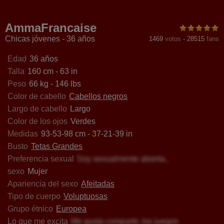
yCharlotee
LunaPixel
KarlaRolison
GoldySq
AmmaFrancaise
Chicas jóvenes - 36 años
1469
votos
-
28515
fans
Edad
36 años
Talla
160 cm - 63 in
Peso
66 kg - 146 lbs
Color de cabello
Cabellos negros
Largo de cabello
Largo
Color de los ojos
Verdes
Medidas
93-53-98 cm - 37-21-39 in
Busto
Tetas Grandes
Preferencia sexual
Soy sexualmente abierta..
sexo
Mujer
Apariencia del sexo
Afeitadas
Tipo de cuerpo
Voluptuosas
Grupo étnico
Europea
Lo que me excita
Me gusta compartir, los juegos