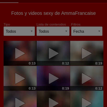
Fotos y videos sexy de AmmaFrancaise
Tipo
Lista de contenidos
Filtros
0:13
0:12
0:19
0:13
0:19
0:12