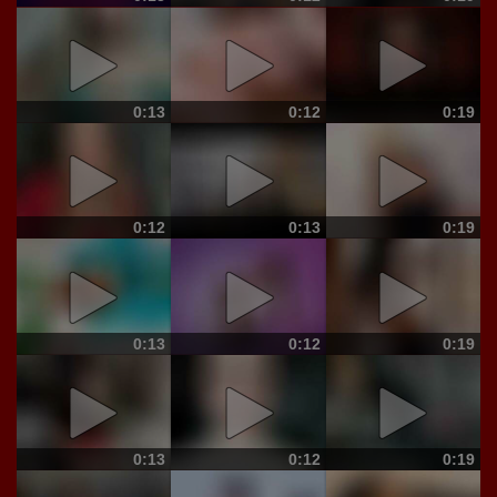
0:13
0:12
0:19
0:12
0:13
0:19
0:13
0:12
0:19
0:13
0:12
0:19