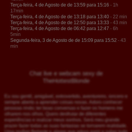
Terça-feira, 4 de Agosto de de 13:59 para 15:16
- 1h
17min
Terça-feira, 4 de Agosto de de 13:18 para 13:40
- 22 min
Terça-feira, 4 de Agosto de de 12:50 para 13:33
- 43 min
Terça-feira, 4 de Agosto de de 06:42 para 12:47
- 6h
5min
Segunda-feira, 3 de Agosto de de 15:09 para 15:52
- 43
min
Chat live e webcam sexy de
TheHottestBlonde
Eu sou gentil, amigável, extrovertido, aventureiro, sincero e
sempre aberto a aprender coisas novas. Adoro conhecer
pessoas rindo; ter boas conversas e fazer os homens me
olharem nos olhos. Quero desfrutar de diferentes
experiências e realizar meus sonhos. Será meu grande
prazer fazer todas as suas fantasias se tornarem realidade.
Uma mulher flertante e alegre que adora sorrir e saber tudo