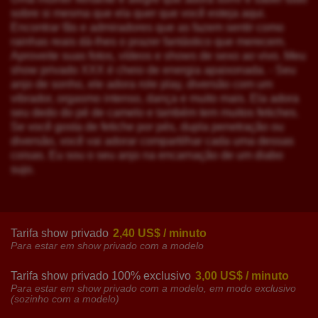
sobre si mesma que ela quer que você esteja aqui.
Encontrar fãs e admiradores que as fazem sentir como
rainhas reais dá-lhes o prazer fantástico que merecem.
Aproveite suas fotos, vídeos e shows de sexo ao vivo. Meu
show privado XXX é cheio de energia apaixonada. - Seu
anjo de sonho, ele adora role play, diversão com um
vibrador, orgasmo intenso, dança e muito mais. Ela adora
seu dedo do pé de camelo e também tem muitos fetiches.
Se você gosta de fetiche por pés, dupla penetração ou
diversão, você vai adorar compartilhar cada uma dessas
coisas. Eu sou o seu anjo na encarnação de um diabo
sujo.
Tarifa show privado
2,40 US$ / minuto
Para estar em show privado com a modelo
Tarifa show privado 100% exclusivo
3,00 US$ / minuto
Para estar em show privado com a modelo, em modo exclusivo
(sozinho com a modelo)