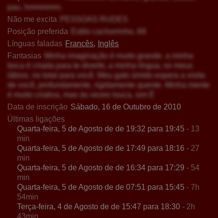
pau, hmmmmm.
Não me excita
PESSOAS RUDES
Posição preferida
Estilo cachorrinho, 69
Línguas faladas
Francês
Inglês
Fantasias
Minha imaginação é muito grande. a minha
boca é criada para te divertir, a minha língua, os meus
lábios. no total para você. Meu gato úmido espera a visita
de você, profundamente, rigidamente quente. Minha mente
é muito criativa, mas às vezes louca, sim É
Data de inscrição
Sábado, 16 de Outubro de 2010
Últimas ligações
Quarta-feira, 5 de Agosto de de 19:32 para 19:45
- 13
min
Quarta-feira, 5 de Agosto de de 17:49 para 18:16
- 27
min
Quarta-feira, 5 de Agosto de de 16:34 para 17:29
- 54
min
Quarta-feira, 5 de Agosto de de 07:51 para 15:45
- 7h
54min
Terça-feira, 4 de Agosto de de 15:47 para 18:30
- 2h
43min