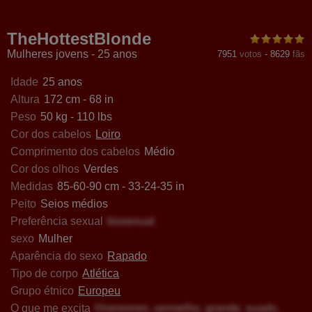
rlettWind
SweetEvil
MiguelinaValenstein
HeartH
TheHottestBlonde
Mulheres jovens - 25 anos
7951
votos
-
8629
fãs
Idade
25 anos
Altura
172 cm - 68 in
Peso
50 kg - 110 lbs
Cor dos cabelos
Loiro
Comprimento dos cabelos
Médio
Cor dos olhos
Verdes
Medidas
85-60-90 cm - 33-24-35 in
Peito
Seios médios
Preferência sexual
bissexual
sexo
Mulher
Aparência do sexo
Rapado
Tipo de corpo
Atlética
Grupo étnico
Europeu
O que me excita
Hmmmmm, vermelho, grande, suado,