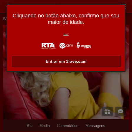
1love.cam
Cliquando no botão abaixo, confirmo que sou
Webcams ao Vivo
Mulheres jovens
Thehottestblonde
maior de idade.
TheHottestBlonde
Sair
Desconectado
Entrar em 1love.cam
Bio
Media
Comentários
Mensagens